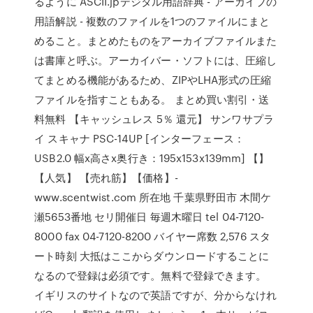
るように ASCII.jpデジタル用語辞典 - アーカイブの
用語解説 - 複数のファイルを1つのファイルにまと
めること。まとめたものをアーカイブファイルまた
は書庫と呼ぶ。アーカイバー・ソフトには、圧縮し
てまとめる機能があるため、ZIPやLHA形式の圧縮
ファイルを指すこともある。 まとめ買い割引・送
料無料 【キャッシュレス 5％ 還元】 サンワサプラ
イ スキャナ PSC-14UP [インターフェース：
USB2.0 幅x高さx奥行き：195x153x139mm] 【】
【人気】 【売れ筋】【価格】-
www.scentwist.com 所在地 千葉県野田市 木間ケ
瀬5653番地 セリ開催日 毎週木曜日 tel 04-7120-
8000 fax 04-7120-8200 バイヤー席数 2,576 スタ
ート時刻 大抵はここからダウンロードすることに
なるので登録は必須です。無料で登録できます。
イギリスのサイトなので英語ですが、分からなけれ