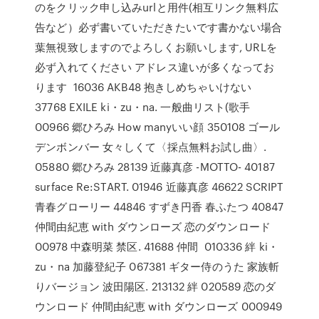
のをクリック申し込みurlと用件(相互リンク無料広
告など）必ず書いていただきたいです書かない場合
葉無視致しますのでよろしくお願いします, URLを
必ず入れてください アドレス違いが多くなってお
ります 16036 AKB48 抱きしめちゃいけない
37768 EXILE ki・zu・na. 一般曲リスト(歌手
00966 郷ひろみ How manyいい顔 350108 ゴール
デンボンバー 女々しくて〈採点無料お試し曲〉.
05880 郷ひろみ 28139 近藤真彦 -MOTTO- 40187
surface Re:START. 01946 近藤真彦 46622 SCRIPT
青春グローリー 44846 すずき円香 春ふたつ 40847
仲間由紀恵 with ダウンローズ 恋のダウンロード
00978 中森明菜 禁区. 41688 仲間 010336 絆 ki・
zu・na 加藤登紀子 067381 ギター侍のうた 家族斬
りバージョン 波田陽区. 213132 絆 020589 恋のダ
ウンロード 仲間由紀恵 with ダウンローズ 000949