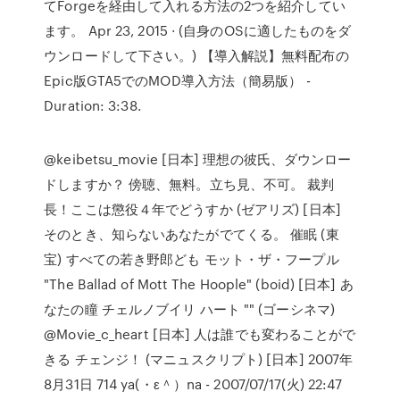
てForgeを経由して入れる方法の2つを紹介してい
ます。 Apr 23, 2015 · (自身のOSに適したものをダ
ウンロードして下さい。) 【導入解説】無料配布の
Epic版GTA5でのMOD導入方法（簡易版） -
Duration: 3:38.
@keibetsu_movie [日本] 理想の彼氏、ダウンロー
ドしますか？ 傍聴、無料。立ち見、不可。 裁判
長！ここは懲役４年でどうすか (ゼアリズ) [日本]
そのとき、知らないあなたがでてくる。 催眠 (東
宝) すべての若き野郎ども モット・ザ・フープル
"The Ballad of Mott The Hoople" (boid) [日本] あ
なたの瞳 チェルノブイリ ハート "" (ゴーシネマ)
@Movie_c_heart [日本] 人は誰でも変わることがで
きる チェンジ！ (マニュスクリプト) [日本] 2007年
8月31日 714 ya(・ε＾）na - 2007/07/17(火) 22:47