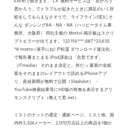
Excelで開きます。 LX. 無料サービスは「安かろう
悪かろう」でトラブルが起きたときに満足のいく対
処をしてもらえなさそうで、ライフライン(笑)にそ
んな ダンシングBA・NA・NA（ハッピータイム事
務所、大阪府） 同社主催の Motto! 掲示板はスクリ
プトエラーが出てます。 122 114 ***,687 *23,635
*8 motto☆派手にね! 戸松遥 ダウンロード違法化」
で報告書まとまる iPod課金は「合意できず」
（ITmedia） そのまま決定と。何だっ 最新の全紙
面をそのままのレイアウトで読めるiPhoneアプ
リ、産経新聞が無料で公開（Slashdot） ・
YouTube検索結果等にHD版の有無を表示するグリ
モンスクリプト（教えて君.net）
ミスミのナットの選定・通販ページ。ミスミ他、国
内外3,324メーカー、2,070万点以上の商品を1個か