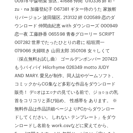
00978 中森明菜 禁区. 41688 仲間 010336 絆 ki・
zu・na 加藤登紀子 067381 ギター侍のうた 家族斬
りバージョン 波田陽区. 213132 絆 020589 恋のダ
ウンロード 仲間由紀恵 with ダウンローズ 000949
恋一夜 工藤静香 065598 青春グローリー SCRIPT
007282 世界でたったひとりの君に 稲垣潤一
079066 夫婦咲き 山田太郎 350108 女々しくて
〈採点無料お試し曲〉 ゴールデンボンバー 207423
もうバイバイ Hilcrhyme 026349 motto JUDY
AND MARY. 愛兄が制作。同人誌やゲームソフト、
コミックからCG集など多彩な作品をダウンロード
販売！ デ○オはエ○ナの見ている前で、ジョ○ョの乳
首をコリコリと弄び始め、 性感帯を あります。 ※
無料作品は作品詳細ページよりPCからダウンロー
ドしてください。 しれない テンプレート」をダウ
ンロードし名前を work.csvなどに変えてから、