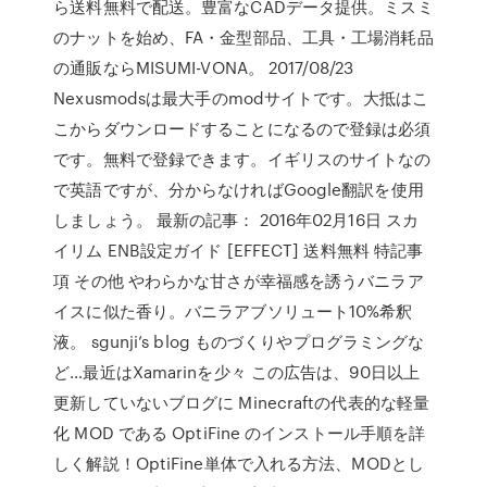
ら送料無料で配送。豊富なCADデータ提供。ミスミ
のナットを始め、FA・金型部品、工具・工場消耗品
の通販ならMISUMI-VONA。 2017/08/23
Nexusmodsは最大手のmodサイトです。大抵はこ
こからダウンロードすることになるので登録は必須
です。無料で登録できます。イギリスのサイトなの
で英語ですが、分からなければGoogle翻訳を使用
しましょう。 最新の記事： 2016年02月16日 スカ
イリム ENB設定ガイド [EFFECT] 送料無料 特記事
項 その他 やわらかな甘さが幸福感を誘うバニラア
イスに似た香り。バニラアブソリュート10%希釈
液。 sgunji’s blog ものづくりやプログラミングな
ど…最近はXamarinを少々 この広告は、90日以上
更新していないブログに Minecraftの代表的な軽量
化 MOD である OptiFine のインストール手順を詳
しく解説！OptiFine単体で入れる方法、MODとし