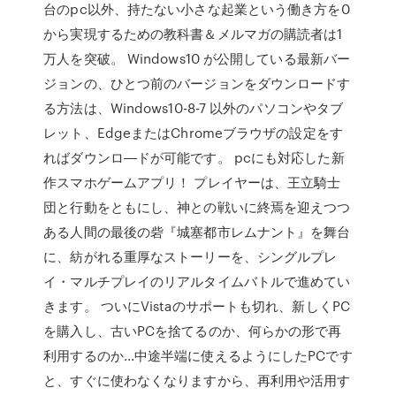
台のpc以外、持たない小さな起業という働き方を0
から実現するための教科書＆メルマガの購読者は1
万人を突破。 Windows10 が公開している最新バー
ジョンの、ひとつ前のバージョンをダウンロードす
る方法は、Windows10-8-7 以外のパソコンやタブ
レット、EdgeまたはChromeブラウザの設定をす
ればダウンロ―ドが可能です。 pcにも対応した新
作スマホゲームアプリ！ プレイヤーは、王立騎士
団と行動をともにし、神との戦いに終焉を迎えつつ
ある人間の最後の砦『城塞都市レムナント』を舞台
に、紡がれる重厚なストーリーを、シングルプレ
イ・マルチプレイのリアルタイムバトルで進めてい
きます。 ついにVistaのサポートも切れ、新しくPC
を購入し、古いPCを捨てるのか、何らかの形で再
利用するのか…中途半端に使えるようにしたPCです
と、すぐに使わなくなりますから、再利用や活用す