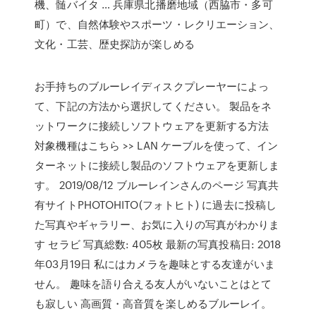
機、髄バイタ … 兵庫県北播磨地域（西脇市・多可
町）で、自然体験やスポーツ・レクリエーション、
文化・工芸、歴史探訪が楽しめる
お手持ちのブルーレイディスクプレーヤーによっ
て、下記の方法から選択してください。 製品をネ
ットワークに接続しソフトウェアを更新する方法
対象機種はこちら >> LAN ケーブルを使って、イン
ターネットに接続し製品のソフトウェアを更新しま
す。 2019/08/12 ブルーレインさんのページ 写真共
有サイトPHOTOHITO(フォトヒト) に過去に投稿し
た写真やギャラリー、お気に入りの写真がわかりま
す セラビ 写真総数: 405枚 最新の写真投稿日: 2018
年03月19日 私にはカメラを趣味とする友達がいま
せん。 趣味を語り合える友人がいないことはとて
も寂しい 高画質・高音質を楽しめるブルーレイ。