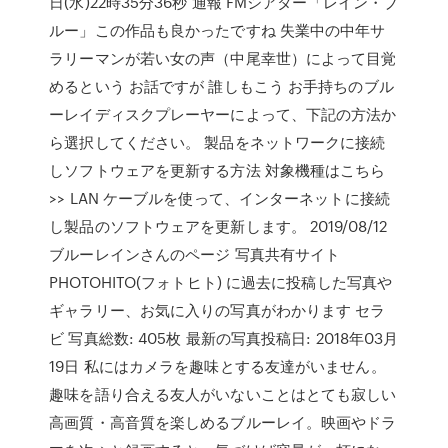
日(水)22時35分36秒 通報 FMシアター「レイン・ブ
ルー」この作品も良かったですね 失業中の中年サ
ラリーマンが若い女の声（中尾幸世）によって目覚
めるという お話ですが 誰しもこう お手持ちのブル
ーレイディスクプレーヤーによって、下記の方法か
ら選択してください。 製品をネットワークに接続
しソフトウェアを更新する方法 対象機種はこちら
>> LAN ケーブルを使って、インターネットに接続
し製品のソフトウェアを更新します。 2019/08/12
ブルーレインさんのページ 写真共有サイト
PHOTOHITO(フォトヒト) に過去に投稿した写真や
ギャラリー、お気に入りの写真がわかります セラ
ビ 写真総数: 405枚 最新の写真投稿日: 2018年03月
19日 私にはカメラを趣味とする友達がいません。
趣味を語り合える友人がいないことはとても寂しい
高画質・高音質を楽しめるブルーレイ。映画やドラ