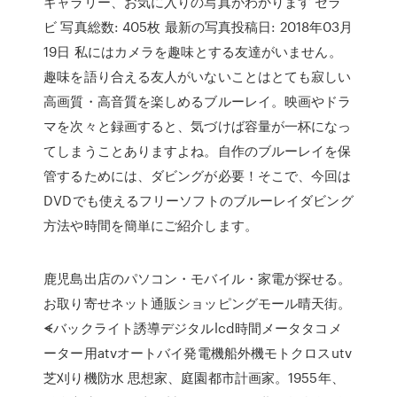
ギャラリー、お気に入りの写真がわかります セラ
ビ 写真総数: 405枚 最新の写真投稿日: 2018年03月
19日 私にはカメラを趣味とする友達がいません。
趣味を語り合える友人がいないことはとても寂しい
高画質・高音質を楽しめるブルーレイ。映画やドラ
マを次々と録画すると、気づけば容量が一杯になっ
てしまうことありますよね。自作のブルーレイを保
管するためには、ダビングが必要！そこで、今回は
DVDでも使えるフリーソフトのブルーレイダビング
方法や時間を簡単にご紹介します。
鹿児島出店のパソコン・モバイル・家電が探せる。
お取り寄せネット通販ショッピングモール晴天街。
ᗛバックライト誘導デジタルlcd時間メータタコメ
ーター用atvオートバイ発電機船外機モトクロスutv
芝刈り機防水 思想家、庭園都市計画家。1955年、