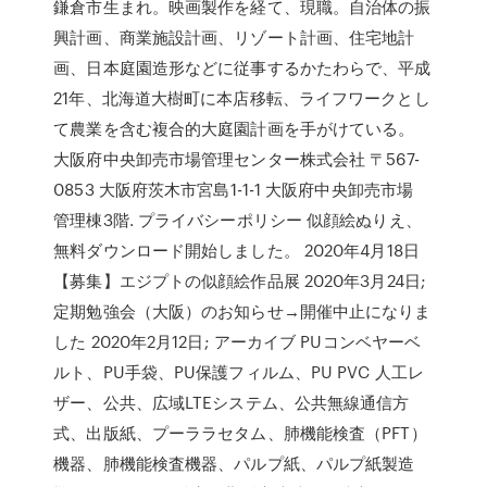
鎌倉市生まれ。映画製作を経て、現職。自治体の振
興計画、商業施設計画、リゾート計画、住宅地計
画、日本庭園造形などに従事するかたわらで、平成
21年、北海道大樹町に本店移転、ライフワークとし
て農業を含む複合的大庭園計画を手がけている。
大阪府中央卸売市場管理センター株式会社 〒567-
0853 大阪府茨木市宮島1-1-1 大阪府中央卸売市場
管理棟3階. プライバシーポリシー 似顔絵ぬりえ、
無料ダウンロード開始しました。 2020年4月18日
【募集】エジプトの似顔絵作品展 2020年3月24日;
定期勉強会（大阪）のお知らせ→開催中止になりま
した 2020年2月12日; アーカイブ PUコンベヤーベ
ルト、PU手袋、PU保護フィルム、PU PVC 人工レ
ザー、公共、広域LTEシステム、公共無線通信方
式、出版紙、プーララセタム、肺機能検査（PFT）
機器、肺機能検査機器、パルプ紙、パルプ紙製造