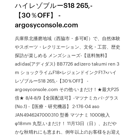
ハイレゾブルーS18 265,-
【30％OFF】 -
argosyconsole.com
兵庫県北播磨地域（西脇市・多可町）で、自然体験
やスポーツ・レクリエーション、文化・工芸、歴史
探訪が楽しめる メンズシューズ-【送料無料】
adidas(アディダス) BB7726 adizero takumi ren 3
m ショックライムF18×レジェンドインクF17×ハイ
レゾブルーS18 265,-【30％OFF】 -
argosyconsole.com その他-いまだけ！★最大P25
倍★ 8/4-8/9【全国配送可】-マツナミカバｰグラス
(No.1) -【医療・研究機器】 2-176-04 aso
JAN4946247000310 型番 マツナミ 1000枚入
φ18mm 丸型,いまだけ！ 11月13日（日）、おだや
かな秋晴れにも恵まれ、例年以上のお客様をお迎え