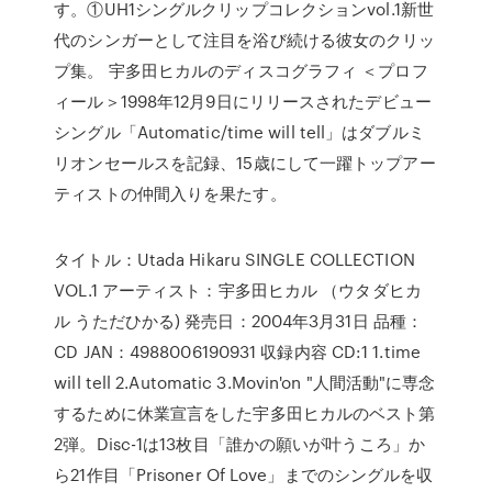
す。①UH1シングルクリップコレクションvol.1新世
代のシンガーとして注目を浴び続ける彼女のクリッ
プ集。 宇多田ヒカルのディスコグラフィ ＜プロフ
ィール＞1998年12月9日にリリースされたデビュー
シングル「Automatic/time will tell」はダブルミ
リオンセールスを記録、15歳にして一躍トップアー
ティストの仲間入りを果たす。
タイトル：Utada Hikaru SINGLE COLLECTION
VOL.1 アーティスト：宇多田ヒカル （ウタダヒカ
ル うただひかる) 発売日：2004年3月31日 品種：
CD JAN：4988006190931 収録内容 CD:1 1.time
will tell 2.Automatic 3.Movin'on "人間活動"に専念
するために休業宣言をした宇多田ヒカルのベスト第
2弾。Disc-1は13枚目「誰かの願いが叶うころ」か
ら21作目「Prisoner Of Love」までのシングルを収