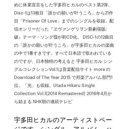
めに休業宣言をした宇多田ヒカルのベスト第2弾。
Disc-1は13枚目「誰かの願いが叶うころ」から21作
目「Prisoner Of Love」までのシングルを収録。配
信オンリーだった『ヱヴァンゲリヲン新劇場版:
破』テーマ・ソング⑬が初CD化。 DISC-1の12曲目
の「誰かの願いが叶うころ」が宇多田ヒカルの楽曲
の中で1番すきです。すべて日本語で歌われている
のですが、日本独特の考えると 宇多田ヒカル シン
グルコレクションVol.1は音楽配信サイト mora の
Download of The Year 2015 で邦楽アルバム部門1
位。「光」も収録。Utada Hikaru Single
Collection Vol.1(2014 Remastered) 2016年4月か
ら始まる NHK朝の連続テレビ
宇多田ヒカルのアーティストペー
ジです。シングル、アルバム、ハ