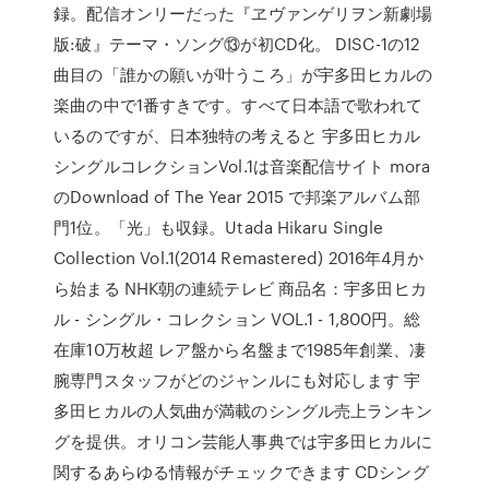
録。配信オンリーだった『ヱヴァンゲリヲン新劇場
版:破』テーマ・ソング⑬が初CD化。 DISC-1の12
曲目の「誰かの願いが叶うころ」が宇多田ヒカルの
楽曲の中で1番すきです。すべて日本語で歌われて
いるのですが、日本独特の考えると 宇多田ヒカル
シングルコレクションVol.1は音楽配信サイト mora
のDownload of The Year 2015 で邦楽アルバム部
門1位。「光」も収録。Utada Hikaru Single
Collection Vol.1(2014 Remastered) 2016年4月か
ら始まる NHK朝の連続テレビ 商品名：宇多田ヒカ
ル - シングル・コレクション VOL.1 - 1,800円。総
在庫10万枚超 レア盤から名盤まで1985年創業、凄
腕専門スタッフがどのジャンルにも対応します 宇
多田ヒカルの人気曲が満載のシングル売上ランキン
グを提供。オリコン芸能人事典では宇多田ヒカルに
関するあらゆる情報がチェックできます CDシング