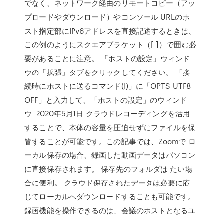
でなく、ネットワーク経由のリモートコピー（アッ
プロードやダウンロード）やコンソール URLのホ
スト指定部にIPv6アドレスを直接記述するときは、
この例のようにスクエアブラケット（[ ]）で囲む必
要があることに注意。 「ホストの設定」ウィンド
ウの「拡張」タブをクリックしてください。 「接
続時にホストに送るコマンド(I)」に「OPTS UTF8
OFF」と入力して、「ホストの設定」のウィンド
ウ 2020年5月1日 クラウドレコーディングを活用
することで、本体の容量を圧迫せずにファイルを保
管することが可能です。この記事では、Zoomで ロ
ーカル保存の場合、録画した動画データはパソコン
に直接保存されます。 保存先のフォルダは たい場
合に便利。 クラウド保存されたデータは必要に応
じてローカルへダウンロードすることも可能です。
録画機能を操作できるのは、会議のホストとなるユ