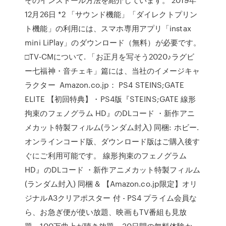
12月26日 *2 「サウンド機能」「ダイレクトプリン
ト機能」の利用には、スマホ専用アプリ「instax
mini LiPlay」のダウンロード（無料）が必要です。
□TV-CMについて. 「お正月を写そう2020♪ラグビ
ー七福神・音チェキ」篇には、当社のイメージキャ
ラクター Amazon.co.jp： PS4 STEINS;GATE
ELITE 【初回特典】・PS4版『STEINS;GATE 線形
拘束のフェノグラム HD』のDLコード ・新作アニ
メカット特製フィルム(ランダム封入) 同梱: ホビー.
オンラインコード版、ダウンロード版はご購入後す
ぐにご利用可能です。 線形拘束のフェノグラム
HD』のDLコード ・新作アニメカット特製フィルム
(ランダム封入) 同梱 & 【Amazon.co.jp限定】オリ
ジナルA3クリアポスター 付 - PS4 プライム会員な
ら、お急ぎ便が使い放題、映画もTV番組も見放
題。100万曲上が聴き放題。30日間の無料体験か