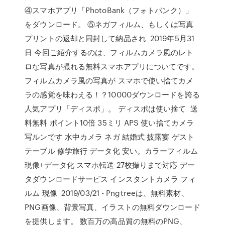
④スマホアプリ「PhotoBank（フォトバンク）」
をダウンロード。 ⑤ネガフィルム、もしくは写真
プリントの返却と同封して納品され 2019年5月31
日 今回ご紹介するのは、フィルムカメラ風のレト
ロな写真が撮れる無料スマホアプリについてです。
フィルムカメラ風の写真が スマホで使い捨てカメ
ラの感覚を味わえる！？10000ダウンロードを誇る
人気アプリ「ディスポ」。 ディスポは使い捨て 送
料無料 ポイント10倍 35ミリ APS 使い捨てカメラ
写ルンです 水中カメラ ネガ 結婚式 披露宴 ゲスト
テーブル 修学旅行 データ化 安い。カラーフィルム
現像+データ化 スマホ転送 27枚撮りまで対応 デー
タダウンロードサービス インスタントカメラ フィ
ルム 現像 2019/03/21 - Pngtreeは、無料素材、
PNG画像、背景写真、イラストの無料ダウンロード
を提供します。 数百万の高品質の無料のPNG、