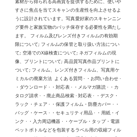
素材から得られる高画質を提供するために、使いや
すさに焦点を当てスキャンの生産性を向上させるよ
うに設計されています。写真愛好家のスキャンニン
グ要件と家族宝物のバッチ保存する必要性を満たし
ます。 フィルム及びレンズ付きフィルムの有効期
限について; フィルムの保管と取り扱い方法につい
て; 空港でのX線検査について; ネガフィルムの現
像、プリントについて; 高品質写真作品プリントに
ついて; フィルム、レンズ付きフィルム、写真用ケ
ミカルの廃棄方法 よくある質問 · ・お問い合わせ ·
・ダウンロード · ・対応表 · ・メルマガ購読 · ・カ
タログ請求 · ・廃止商品検索 · 対応表 · ・デスク・
ラック・チェア · ・保護フィルム・防塵カバー · ・
バッグ・ケース · ・セキュリティ用品 · ・用紙・イ
ンク · ・入力周辺機器 · ・ケーブル・タップ・電源
ペットボトルなどを包装するラベル用の収縮フィル